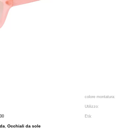
colore montatura:
Utilizzo:
400
Età:
oda
Occhiali da sole
,