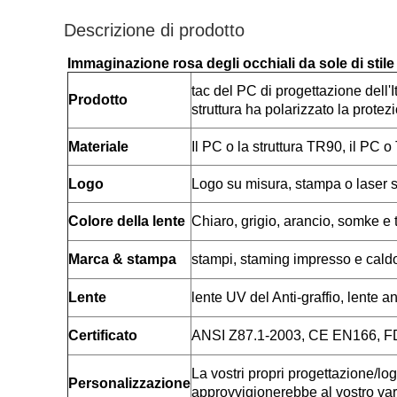
Descrizione di prodotto
Immaginazione rosa degli occhiali da sole di stile d
tac del PC di progettazione dell'I
Prodotto
struttura ha polarizzato la prote
Materiale
Il PC o la struttura TR90, il PC 
Logo
Logo su misura, stampa o laser su
Colore della lente
Chiaro, grigio, arancio, somke e tu
Marca & stampa
stampi, staming impresso e caldo
Lente
lente UV del Anti-graffio, lente a
Certificato
ANSI Z87.1-2003, CE EN166, 
La vostri propri progettazione/l
Personalizzazione
approvvigionerebbe al vostro va