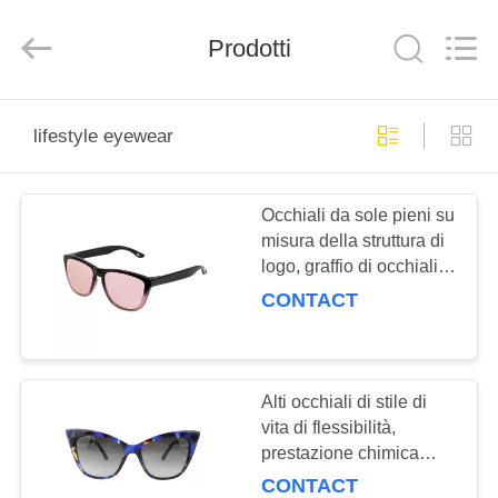
Beijing
Silk
Road
Enterprise
Prodotti
Management
Services
Co.,LTD.
All
BENVENUTO
Rights
Reserved.
lifestyle eyewear
PRODOTTI
Occhiali da sole pieni su
misura della struttura di
SU
logo, graffio di occhiali di
DI
stile di vita anti
CONTACT
NOI
GIRO
Alti occhiali di stile di
vita di flessibilità,
DELLA
prestazione chimica
FABBRICA
stabile degli occhiali da
CONTACT