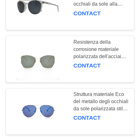
occhiali da sole alla
moda di stile di vita su
CONTACT
stile
Resistenza della
corrosione materiale
polarizzata dell'acciaio
inossidabile degli
CONTACT
occhiali da sole di stile
di vita buona
Struttura materiale Eco
del metallo degli occhiali
da sole polarizzata stile
di vita unisex
CONTACT
amichevole