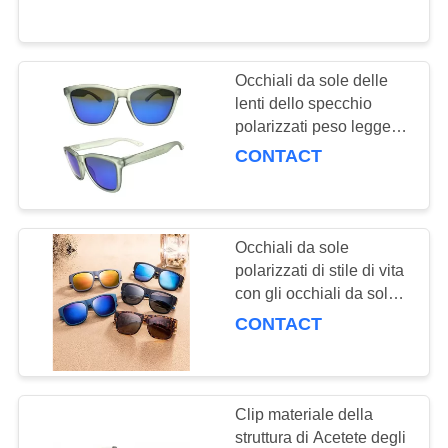
sole alla moda
CONTATTACI
Occhiali da sole delle
RICHIEDA
lenti dello specchio
polarizzati peso leggero
UNA
popolare di Sunglass di
CONTACT
CITAZIONE
stile di vita con la
struttura Tr90
MAPPA
Occhiali da sole
DEL
polarizzati di stile di vita
SITO
con gli occhiali da sole
UV della struttura del
CONTACT
policarbonato di
PRIVACY
protezione di 100%
POLICY
Clip materiale della
struttura di Acetete degli