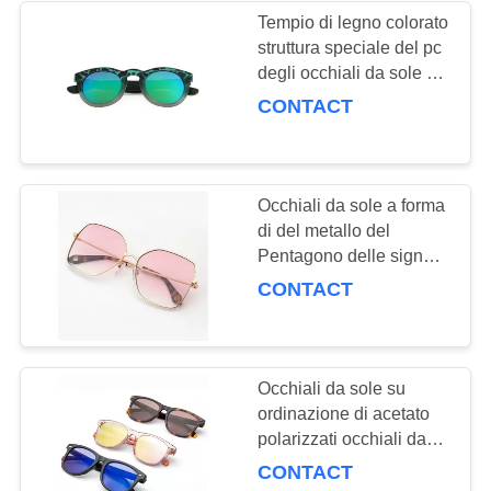
Tempio di legno colorato
struttura speciale del pc
degli occhiali da sole di
stile di vita di forma
CONTACT
materiale
Occhiali da sole a forma
di del metallo del
Pentagono delle signore
di stile di vita delle
CONTACT
donne alla moda su
ordinazione degli
occhiali da sole
Occhiali da sole su
ordinazione di acetato
polarizzati occhiali da
sole di stile di vita del
CONTACT
quadrato dell'OEM