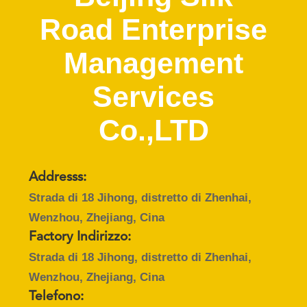
Road Enterprise
CONTATTACI
Management
RICHIEDA
Services
UNA
CITAZIONE
Co.,LTD
MAPPA
DEL
Addresss:
Strada di 18 Jihong, distretto di Zhenhai,
SITO
Wenzhou, Zhejiang, Cina
Factory Indirizzo:
PRIVACY
Strada di 18 Jihong, distretto di Zhenhai,
POLICY
Wenzhou, Zhejiang, Cina
Telefono: