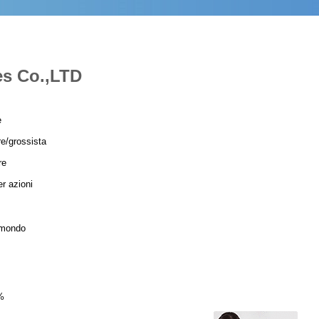
es Co.,LTD
e
re/grossista
re
r azioni
l mondo
%