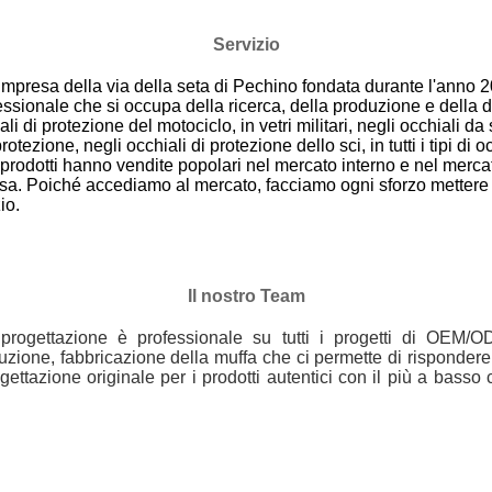
Servizio
di impresa della via della seta di Pechino
fondata durante l'anno 2
fessionale che si occupa della ricerca, della produzione e della 
iali di protezione del motociclo, in vetri militari, negli occhiali da
otezione, negli occhiali di protezione dello sci, in tutti i tipi di 
ri prodotti hanno vendite popolari nel mercato interno e nel merca
sa. Poiché accediamo al mercato, facciamo ogni sforzo mettere a
io.
Il nostro Team
a progettazione è professionale su tutti i progetti di OEM
uzione, fabbricazione della muffa che ci permette di rispondere
ttazione originale per i prodotti autentici con il più a basso