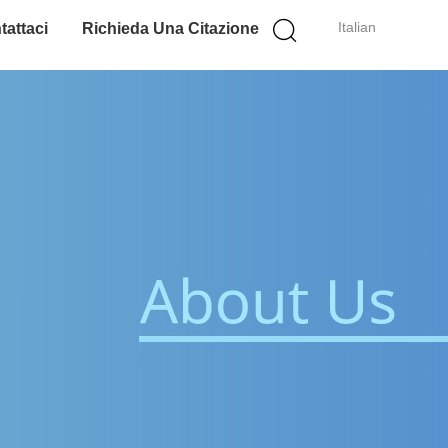
Italian
tattaci
Richieda Una Citazione