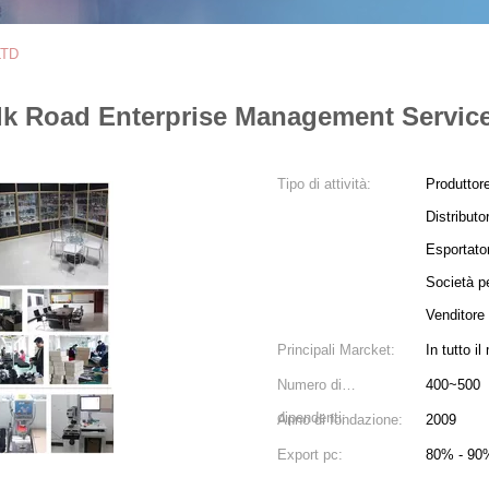
LTD
ilk Road Enterprise Management Servic
Tipo di attività:
Produttor
Distributo
Esportato
Società pe
Venditore
Principali Marcket:
In tutto i
Numero di
400~500
dipendenti:
Anno di fondazione:
2009
Export pc:
80% - 90