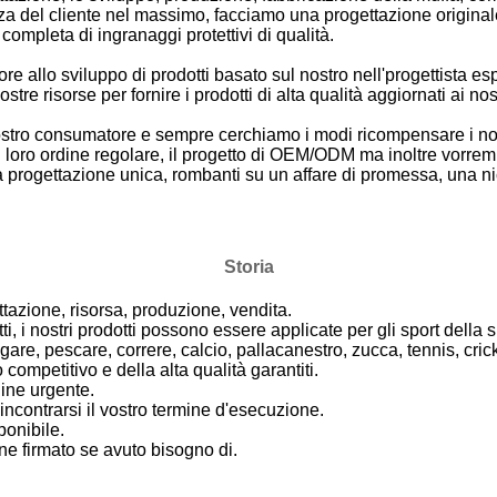
za del cliente nel massimo, facciamo una progettazione originale p
ompleta di ingranaggi protettivi di qualità.
 allo sviluppo di prodotti basato sul nostro nell'progettista espe
ostre risorse per fornire i prodotti di alta qualità aggiornati ai nost
ostro consumatore e sempre cerchiamo i modi ricompensare i nost
l loro ordine regolare, il progetto di OEM/ODM ma inoltre vorre
a progettazione unica, rombanti su un affare di promessa, una ni
Storia
ttazione, risorsa, produzione, vendita.
 i nostri prodotti possono essere applicate per gli sport della s
gare, pescare, correre, calcio, pallacanestro, zucca, tennis, cricke
competitivo e della alta qualità garantiti.
ine urgente.
contrarsi il vostro termine d'esecuzione.
onibile.
e firmato se avuto bisogno di.