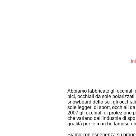
In
Abbiamo fabbricato gli occhiali d
bici, occhiali da sole polarizzati 
snowboard dello sci, gli occhiali 
sole leggeri di sport, occhiali da
2007 gli occhiali di protezione p
che variano dall'industria di spor
qualità per le marche famose u
Siamo con esperienza su progett