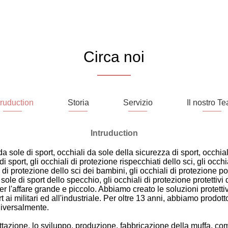
Circa noi
truduction
Storia
Servizio
Il nostro T
Intruduction
a sole di sport, occhiali da sole della sicurezza di sport, occhial
di sport, gli occhiali di protezione rispecchiati dello sci, gli occh
di protezione dello sci dei bambini, gli occhiali di protezione pol
 sole di sport dello specchio, gli occhiali di protezione protettivi 
er l'affare grande e piccolo. Abbiamo creato le soluzioni protetti
t ai militari ed all'industriale. Per oltre 13 anni, abbiamo prodott
niversalmente.
azione, lo sviluppo, produzione, fabbricazione della muffa, co