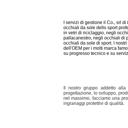
I servizi di gestione il Co., srl 
occhiali da sole dello sport pro
in vetri di riciclaggio, negli occh
pallacanestro, negli occhiali di pr
occhiali da sole di sport. I nost
dell'OEM per i molti marca famo
su progresso tecnico e su serviz
Il nostro gruppo addetto all
progettazione, lo sviluppo, prod
nel massimo, facciamo una proge
ingranaggi protettivi di qualità.