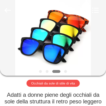
Beijing
Silk
Road
Enterprise
Management
Services
Co.,LTD.
All
BENVENUTO
Rights
Reserved.
PRODOTTI
SU
DI
NOI
GIRO
Occhiali da sole di stile di vita
DELLA
Adatti a donne piene degli occhiali da
FABBRICA
sole della struttura il retro peso leggero