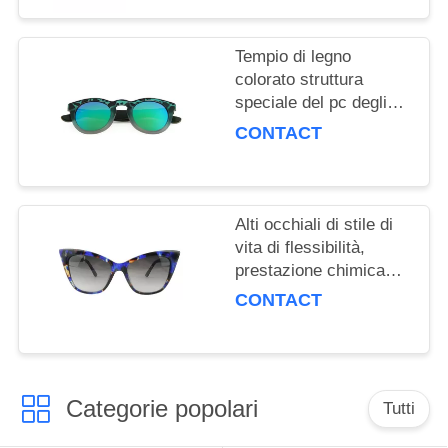
Tempio di legno
colorato struttura
speciale del pc degli
occhiali da sole di stile
CONTACT
di vita di forma
materiale
Alti occhiali di stile di
vita di flessibilità,
prestazione chimica
stabile degli occhiali da
CONTACT
sole alla moda
Categorie popolari
Tutti