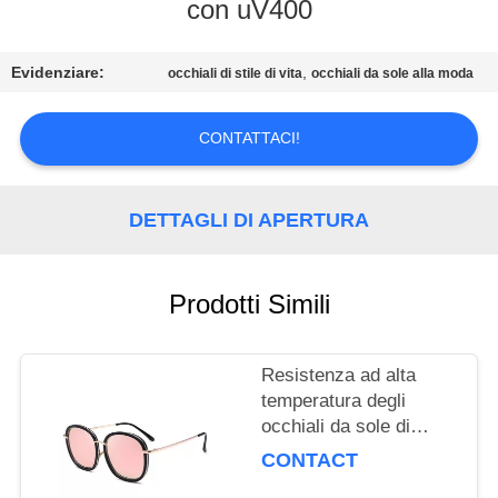
con uV400
CONTATTACI
Evidenziare:
,
occhiali di stile di vita
occhiali da sole alla moda
RICHIEDA
CONTATTACI!
UNA
CITAZIONE
DETTAGLI DI APERTURA
MAPPA
DEL
Prodotti Simili
SITO
Resistenza ad alta
PRIVACY
temperatura degli
occhiali da sole di
POLICY
modo delle signore per
CONTACT
il viaggio/decorazione