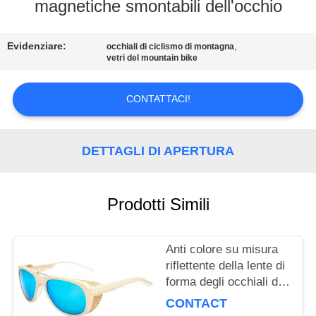
magnetiche smontabili dell'occhio
CONTATTACI
Evidenziare:
,
occhiali di ciclismo di montagna
vetri del mountain bike
RICHIEDA
UNA
CONTATTACI!
CITAZIONE
DETTAGLI DI APERTURA
MAPPA
DEL
Prodotti Simili
SITO
Anti colore su misura
PRIVACY
riflettente della lente di
POLICY
forma degli occhiali da
sole moderni di
CONTACT
alpinismo