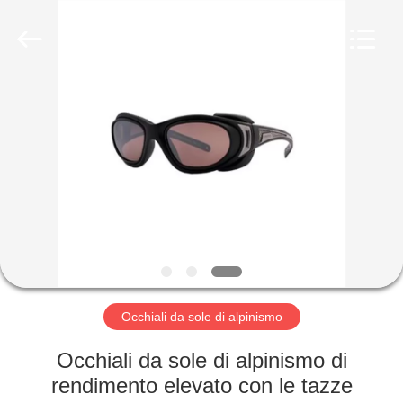
Beijing
Silk
Road
Enterprise
Management
Services
Co.,LTD.
All
BENVENUTO
Rights
Reserved.
PRODOTTI
SU
DI
NOI
GIRO
Occhiali da sole di alpinismo
DELLA
Occhiali da sole di alpinismo di
FABBRICA
rendimento elevato con le tazze