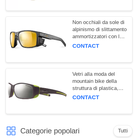
Non occhiali da sole di
alpinismo di slittamento
ammortizzatori con la
presa flessibile del
CONTACT
naso
Vetri alla moda del
mountain bike della
struttura di plastica,
occhiali da sole di
CONTACT
scalata di montagna
variopinti
Categorie popolari
Tutti