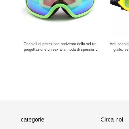
Occhiali di protezione antivento dello sci tre
Anti occhia
progettazione unisex alla moda di spessore
giallo, ve
15mm della schiuma di strato
categorie
Circa noi