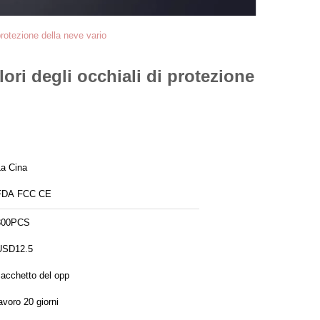
protezione della neve vario
ori degli occhiali di protezione
La Cina
FDA FCC CE
300PCS
USD12.5
sacchetto del opp
avoro 20 giorni