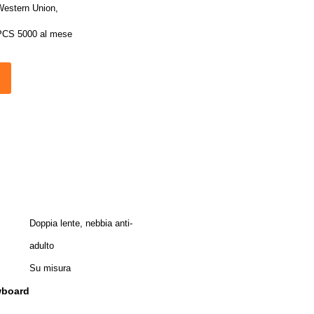
Western Union,
PCS 5000 al mese
Doppia lente, nebbia anti-
adulto
Su misura
owboard