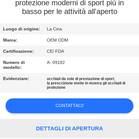
protezione moderni di sport più in
basso per le attività all'aperto
CONTATTACI
Luogo di origine:
La Cina
RICHIEDA
UNA
Marca:
OEM ODM
CITAZIONE
Certificazione:
CE/ FDA
Numero di
A- 09182
modello:
MAPPA
Evidenziare:
,
occhiali da sole di prestazione di sport
DEL
la prescrizione mette in mostra gli occhiali di
protezione
SITO
CONTATTACI!
PRIVACY
POLICY
DETTAGLI DI APERTURA