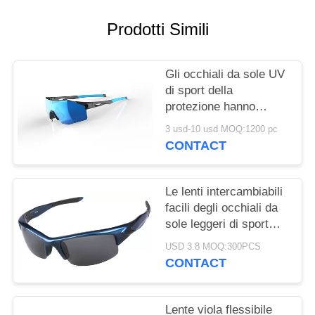
Prodotti Simili
Gli occhiali da sole UV
di sport della
protezione hanno
polarizzato
3 usd-10 usd MOQ:1200 pc
l'affaticamento degli
CONTACT
occhi di diminuzioni
delle lenti
Le lenti intercambiabili
facili degli occhiali da
sole leggeri di sport
hanno personalizzato il
USD 3.8 MOQ:300PCS
logo
CONTACT
Lente viola flessibile