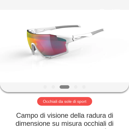
Beijing
Silk
Road
Enterprise
Management
Services
Co.,LTD.
All
BENVENUTO
Rights
Reserved.
PRODOTTI
SU
DI
NOI
GIRO
Occhiali da sole di sport
DELLA
Campo di visione della radura di
FABBRICA
dimensione su misura occhiali di