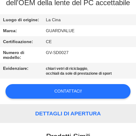
dell'OEM della lente del PC accettabile
CONTATTACI
Luogo di origine:
La Cina
RICHIEDA
Marca:
GUARDVALUE
UNA
Certificazione:
CE
CITAZIONE
Numero di
GV-SD0027
modello:
MAPPA
Evidenziare:
,
chiari vetri di riciclaggio
occhiali da sole di prestazione di sport
DEL
SITO
CONTATTACI!
PRIVACY
DETTAGLI DI APERTURA
POLICY