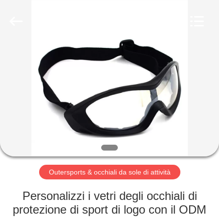
Beijing
Silk
Road
Enterprise
Management
Services
Co.,LTD.
All
BENVENUTO
Rights
Reserved.
PRODOTTI
SU
DI
NOI
GIRO
Outersports & occhiali da sole di attività
DELLA
Personalizzi i vetri degli occhiali di
FABBRICA
protezione di sport di logo con il ODM