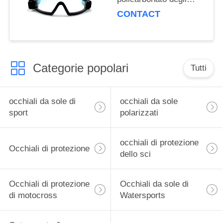
occhiali di protezione di
CONTACT
sport dell'anti graffio
che si lanciano in
caduta libera gli
occhiali di protezione
Categorie popolari
Tutti
occhiali da sole di
occhiali da sole
sport
polarizzati
occhiali di protezione
Occhiali di protezione
dello sci
Occhiali di protezione
Occhiali da sole di
di motocross
Watersports