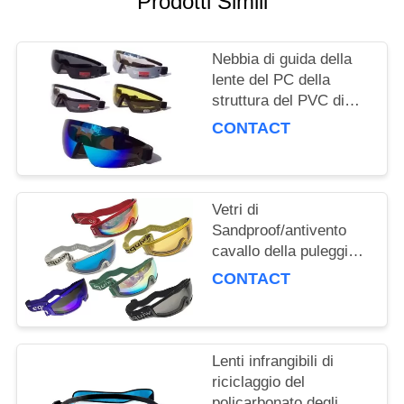
Prodotti Simili
Nebbia di guida della
lente del PC della
struttura del PVC di
vetro di notte di sport
CONTACT
all'aperto anti ricoperta
Vetri di
Sandproof/antivento
cavallo della puleggia
tenditrice di sport degli
CONTACT
occhiali di protezione
con la cinghia
regolabile
Lenti infrangibili di
riciclaggio del
policarbonato degli