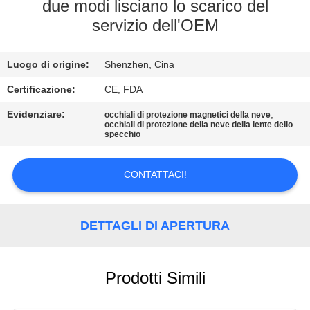
due modi lisciano lo scarico del
servizio dell'OEM
CONTATTACI
Luogo di origine:
Shenzhen, Cina
RICHIEDA
UNA
Certificazione:
CE, FDA
CITAZIONE
Evidenziare:
,
occhiali di protezione magnetici della neve
occhiali di protezione della neve della lente dello
specchio
MAPPA
CONTATTACI!
DEL
SITO
DETTAGLI DI APERTURA
PRIVACY
POLICY
Prodotti Simili