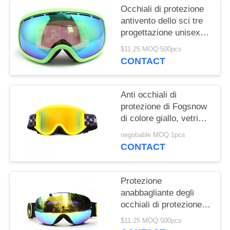
Occhiali di protezione
antivento dello sci tre
progettazione unisex
alla moda di spessore
$11.25 MOQ:500pcs
15mm della schiuma di
CONTACT
strato
Anti occhiali di
protezione di Fogsnow
di colore giallo, vetri
dello sci respirabili per
negotiable MOQ:1pcs
gli sport all'aperto
CONTACT
Protezione
anabbagliante degli
occhiali di protezione
UV400 dello sci con la
$11.25 MOQ:500pcs
doppia lente sferica