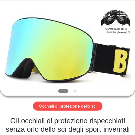
Beijing
Silk
Road
Enterprise
Management
Services
Co.,LTD.
All
BENVENUTO
Rights
Reserved.
PRODOTTI
SU
DI
NOI
GIRO
Occhiali di protezione dello sci
DELLA
Gli occhiali di protezione rispecchiati
FABBRICA
senza orlo dello sci degli sport invernali