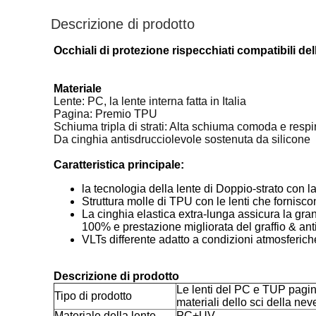
Descrizione di prodotto
Occhiali di protezione rispecchiati compatibili de
Materiale
Lente: PC, la lente interna fatta in Italia
Pagina: Premio TPU
Schiuma tripla di strati: Alta schiuma comoda e respira
Da cinghia antisdrucciolevole sostenuta da silicone
Caratteristica principale:
la tecnologia della lente di Doppio-strato con
Struttura molle di TPU con le lenti che forni
La cinghia elastica extra-lunga assicura la gran
100% e prestazione migliorata del graffio & ant
VLTs differente adatto a condizioni atmosferich
Descrizione di prodotto
Le lenti del PC e TUP pagina
Tipo di prodotto
materiali dello sci della nev
Materiale della lente
PC+UV