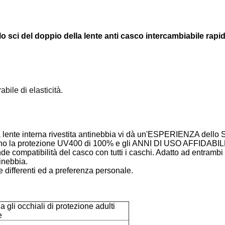
llo sci del doppio della lente anti casco intercambiabile rap
bile di elasticità.
 la lente interna rivestita antinebbia vi dà un'ESPERIENZA dell
scono la protezione UV400 di 100% e gli ANNI DI USO AFFIDABIL
de compatibilità del casco con tutti i caschi. Adatto ad entrambi
inebbia.
e differenti ed a preferenza personale.
 gli occhiali di protezione adulti
e