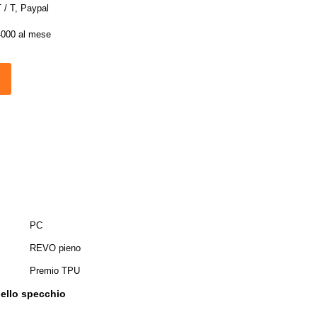
 / T, Paypal
4000 al mese
PC
REVO pieno
Premio TPU
dello specchio