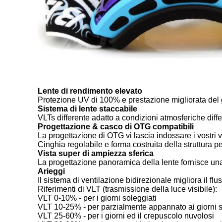
Lente di rendimento elevato
Protezione UV di 100% e prestazione migliorata del g
Sistema di lente staccabile
VLTs differente adatto a condizioni atmosferiche diff
Progettazione & casco di OTG compatibili
La progettazione di OTG vi lascia indossare i vostri ve
Cinghia regolabile e forma costruita della struttura p
Vista super di ampiezza sferica
La progettazione panoramica della lente fornisce una 
Arieggi
Il sistema di ventilazione bidirezionale migliora il f
Riferimenti di VLT (trasmissione della luce visibile):
VLT 0-10% - per i giorni soleggiati
VLT 10-25% - per parzialmente appannato ai giorni s
VLT 25-60% - per i giorni ed il crepuscolo nuvolosi