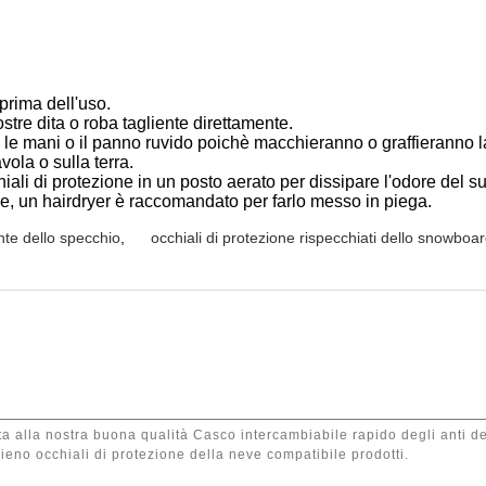
 prima dell'uso.
ostre dita o roba tagliente direttamente.
con le mani o il panno ruvido poichè macchieranno o graffieranno l
vola o sulla terra.
iali di protezione in un posto aerato per dissipare l'odore del s
e, un hairdryer è raccomandato per farlo messo in piega.
ente dello specchio
,
occhiali di protezione rispecchiati dello snowboa