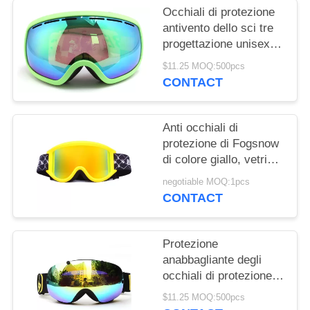
Occhiali di protezione
antivento dello sci tre
progettazione unisex
alla moda di spessore
$11.25 MOQ:500pcs
15mm della schiuma di
CONTACT
strato
Anti occhiali di
protezione di Fogsnow
di colore giallo, vetri
dello sci respirabili per
negotiable MOQ:1pcs
gli sport all'aperto
CONTACT
Protezione
anabbagliante degli
occhiali di protezione
UV400 dello sci con la
$11.25 MOQ:500pcs
doppia lente sferica