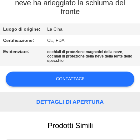
neve ha arieggiato la schiuma del
fronte
CONTATTACI
Luogo di origine:
La Cina
RICHIEDA
UNA
Certificazione:
CE, FDA
CITAZIONE
Evidenziare:
,
occhiali di protezione magnetici della neve
occhiali di protezione della neve della lente dello
specchio
MAPPA
CONTATTACI!
DEL
SITO
DETTAGLI DI APERTURA
PRIVACY
POLICY
Prodotti Simili