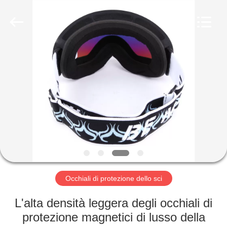
Beijing
Silk
Road
Enterprise
Management
Services
Co.,LTD.
All
BENVENUTO
Rights
Reserved.
PRODOTTI
SU
DI
NOI
GIRO
Occhiali di protezione dello sci
DELLA
L'alta densità leggera degli occhiali di
FABBRICA
protezione magnetici di lusso della