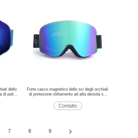
iati dello
Forte casco magnetico dello sci degli occhiali
a di pulizia
di protezione slittamento ad alta densità su
ello sci a
ordinazione capo della schiuma di anti
compatibile
Contatto
7
8
9