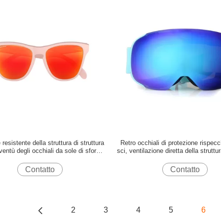
 resistente della struttura di struttura
Retro occhiali di protezione rispecch
ventù degli occhiali da sole di sforzo
sci, ventilazione diretta della struttur
multiplo flessibile di colore
facile degli occhiali di protezione d
forma di cuore
Contatto
Contatto
2
3
4
5
6