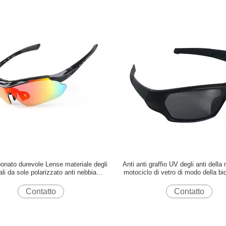
rbonato durevole Lense materiale degli
Anti anti graffio UV degli anti della
ali da sole polarizzato anti nebbia
motociclo di vetro di modo della bic
protegge gli occhi
da sole di guida
Contatto
Contatto