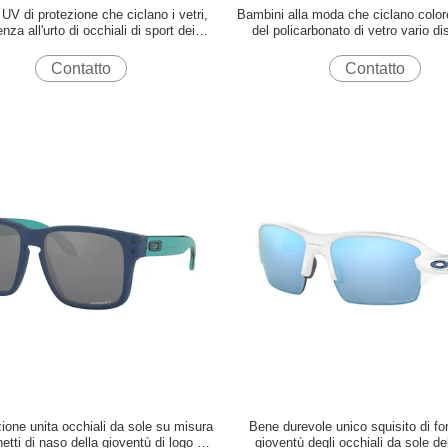
UV di protezione che ciclano i vetri,
Bambini alla moda che ciclano color
enza all'urto di occhiali di sport dei
del policarbonato di vetro vario di
bambini
Contatto
Contatto
ione unita occhiali da sole su misura
Bene durevole unico squisito di fo
etti di naso della gioventù di logo per
gioventù degli occhiali da sole del