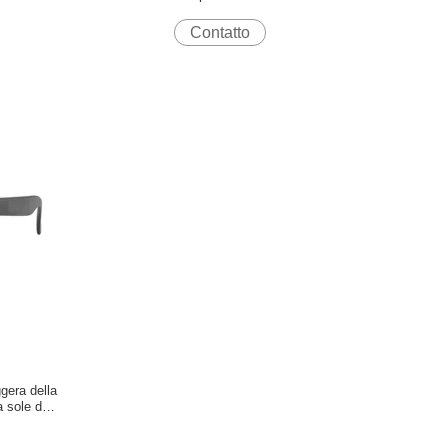
o
moderna di abbagliamento/bombe del naso
Contatto
gera della
a sole della