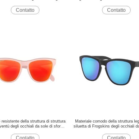
protezione degli occhi
rettangolare dello specchi
Contatto
Contatto
 resistente della struttura di struttura
Materiale comodo della struttura leg
ventù degli occhiali da sole di sforzo
siluetta di Frogskins degli occhiali d
multiplo flessibile di colore
gioventù
Contatto
Contatto